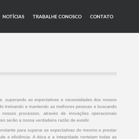
NOTÍCIAS
TRABALHE CONOSCO
CONTATO
de, superando as expectativas e necessidades dos nossos
ando treinando e mantendo as melhores pessoas e buscando
 nossos processos, através de inovações operacionais
tes serão a nossa verdadeira razão de exisitir.
onstante para superar as expectativas do mesmo e prestar
e e eficiência. A ética e a integridade norteiam todas as