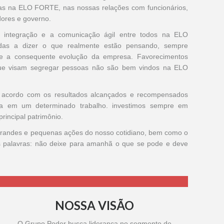
das na ELO FORTE, nas nossas relações com funcionários,
dores e governo.
a integração e a comunicação ágil entre todos na ELO
das a dizer o que realmente estão pensando, sempre
e a consequente evolução da empresa. Favorecimentos
que visam segregar pessoas não são bem vindos na ELO
 acordo com os resultados alcançados e recompensados
ida em um determinado trabalho. investimos sempre em
rincipal patrimônio.
 grandes e pequenas ações do nosso cotidiano, bem como o
s palavras: não deixe para amanhã o que se pode e deve
NOSSA VISÃO
O Grupo Poder busca liderança no segmento de