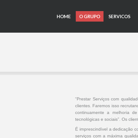
HOME
O GRUPO
SERVICOS
“Prestar Serviços com qualida
clientes. Faremos isso recrut
continuamente a melhoria de
tecnológicas e sociais”. Os clien
É imprescindível a dedicação c
serviços com a máxima qualidad