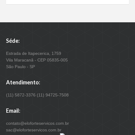
Séde:
Estrada de Itapecerica, 1759
Vila Maracanã - CEP 05835-005
São Paulo - SP
Atendimento:
(11) 5872-3376 (11) 94725-7508
Email:
contato@eloforteservicos.com.br
sac@eloforteservicos.com.br