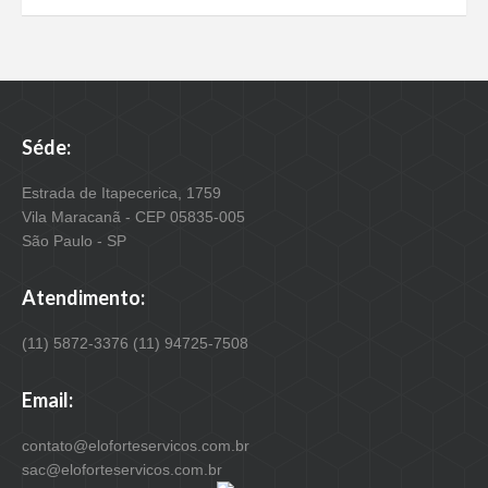
Séde:
Estrada de Itapecerica, 1759
Vila Maracanã - CEP 05835-005
São Paulo - SP
Atendimento:
(11) 5872-3376 (11) 94725-7508
Email:
contato@eloforteservicos.com.br
sac@eloforteservicos.com.br