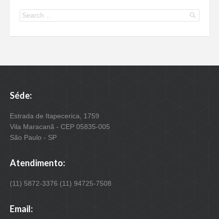
Séde:
Estrada de Itapecerica, 1759
Vila Maracanã - CEP 05835-005
São Paulo - SP
Atendimento:
(11) 5872-3376 (11) 94725-7508
Email: