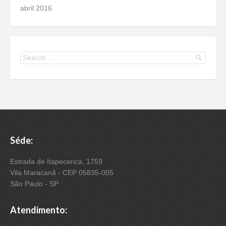
abril 2016
Séde:
Estrada de Itapecerica, 1759
Vila Maracanã - CEP 05835-005
São Paulo - SP
Atendimento: